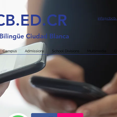
CB.ED.CR
info@cbcb.
Bilingüe Ciudad Blanca
Campus
Admissions
School Divisions
Multimedia
C