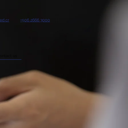
ed.cr
+506 2666 3000
ontact us